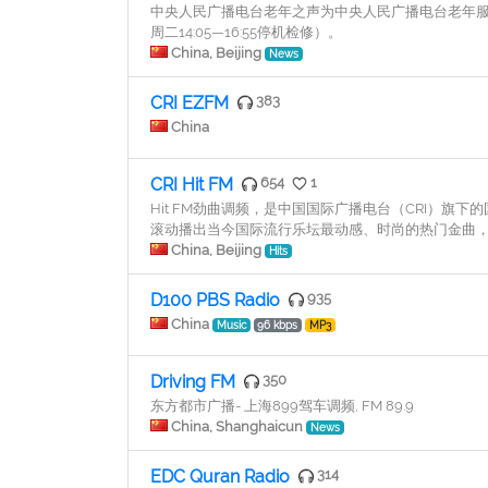
中央人民广播电台老年之声为中央人民广播电台老年服务
周二14:05—16:55停机检修）。
China, Beijing
News
CRI EZFM
383
China
CRI Hit FM
654
1
Hit FM劲曲调频，是中国国际广播电台（CRI）旗下的
滚动播出当今国际流行乐坛最动感、时尚的热门金曲
China, Beijing
Hits
D100 PBS Radio
935
China
Music
96 kbps
MP3
Driving FM
350
东方都市广播- 上海899驾车调频, FM 89.9
China, Shanghaicun
News
EDC Quran Radio
314