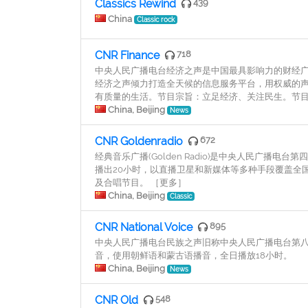
Classics Rewind
439
China
Classic rock
CNR Finance
718
中央人民广播电台经济之声是中国最具影响力的财经
经济之声倾力打造全天候的信息服务平台，用权威的
有质量的生活。节目宗旨：立足经济、关注民生。节
China, Beijing
News
CNR Goldenradio
672
经典音乐广播(Golden Radio)是中央人民广播
播出20小时，以直播卫星和新媒体等多种手段覆盖全国
及合唱节目。 ［更多］
China, Beijing
Classic
CNR National Voice
895
中央人民广播电台民族之声旧称中央人民广播电台第
音，使用朝鲜语和蒙古语播音，全日播放18小时。
China, Beijing
News
CNR Old
548