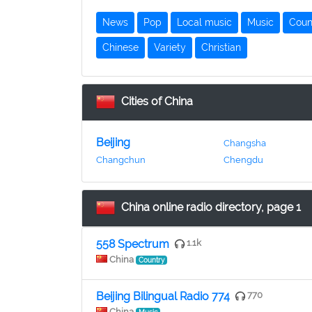
News
Pop
Local music
Music
Coun
Chinese
Variety
Christian
Cities of China
Beijing
Changsha
Changchun
Chengdu
China online radio directory, page 1
558 Spectrum
1.1k
China
Country
Beijing Bilingual Radio 774
770
China