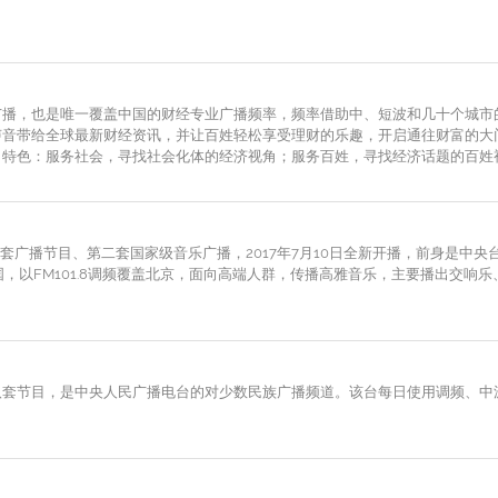
广播，也是唯一覆盖中国的财经专业广播频率，频率借助中、短波和几十个城市
声音带给全球最新财经资讯，并让百姓轻松享受理财的乐趣，开启通往财富的大
目特色：服务社会，寻找社会化体的经济视角；服务百姓，寻找经济话题的百姓
电台第四套广播节目、第二套国家级音乐广播，2017年7月10日全新开播，前身是
，以FM101.8调频覆盖北京，面向高端人群，传播高雅音乐，主要播出交响
八套节目，是中央人民广播电台的对少数民族广播频道。该台每日使用调频、中