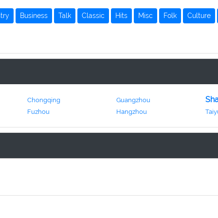
try
Business
Talk
Classic
Hits
Misc
Folk
Culture
Sh
Chongqing
Guangzhou
Fuzhou
Hangzhou
Tai