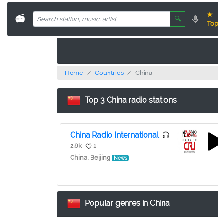
★
📻
🔍
Top
Home
Countries
China
Top 3 China radio stations
China Radio International
2.8k
1
China, Beijing
News
Popular genres in China