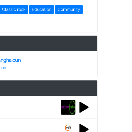
Classic rock
Education
Community
anghaicun
yuan