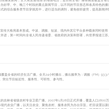
时段播发新闻，全天候直通现场”的省级电台，是目前全省广播各频道覆盖全省
力办好早、中、晚三个时段的重点新闻节目，以不同的节目形态和各具特色的播
形式的综合服务类节目穿插其中，进行适当的调剂，避免收听疲劳，提高新闻伴
新闻宣传大格局基本形成。中波、调频、短波、境内外其它平台多种载体同时使
时并进，第一时间向全省人民传递省委、省政府的决策和部署，向世界报道江苏
覆盖全省的经济生活广播。全天24小时播出，播出频率为：调频（FM）93.3/
旨。突出节目贴近性、服务性、可听性、参与性。
吉林省省级农村专业卫星广播。2007年1月28日正式开播，覆盖人口2800
立足办现代农业广播，以关注农业、聚焦农村、服务农民为办台宗旨。栏目设置以