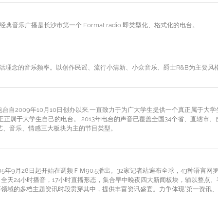
典音乐广播是长沙市第一个 Format radio 即类型化、格式化的电台。
单生活理念的音乐频率。以创作民谣、流行小清新、小众音乐、爵士R&B为主要
台自2009年10月10日创办以来,一直致力于为广大学生提供一个真正属于大
正正属于大学生自己的电台。 2013年电台的声音已覆盖全国34个省、直辖市
综艺、音乐、情感三大板块为主的节目类型。
于2005年9月28日起开始在调频ＦＭ90.5播出。32家记者站遍布全球，43种语
全天24小时播音，17小时直播形态，集合早中晚夜四大新闻板块，辅以整点
领域的多档主题资讯时段贯穿其中，提供丰富资讯盛宴。力争体现“第一资讯、