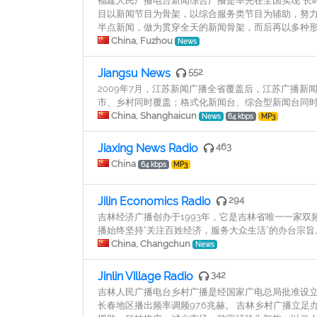
福建人民广播电台新闻综合广播是率先在全国实现“长
目以新闻节目为骨架，以综合服务类节目为辅助，努
半点新闻，做为贯穿全天的新闻骨架，而后再以多种
China, Fuzhou
News
Jiangsu News
552
2009年7月，江苏新闻广播全省覆盖后，江苏广播
市、乡村同时覆盖；格式化新闻台、综合型新闻台同
China, Shanghaicun
News
64 kbps
MP3
Jiaxing News Radio
463
China
64 kbps
MP3
Jilin Economics Radio
294
吉林经济广播创办于1993年，它是吉林省唯一一家双频
播始终坚持“关注百姓经济，服务大众生活”的办台宗
China, Changchun
News
Jinlin Village Radio
342
吉林人民广播电台乡村广播是经国家广电总局批准设立的
长春地区播出频率调频97.6兆赫。 吉林乡村广播