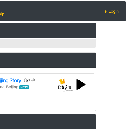
👨 Login
lp
ijing Story
1.4k
na, Beijing
News