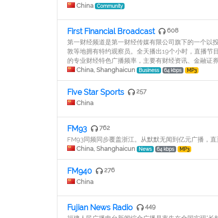
China
Community
First Financial Broadcast
608
第一财经频道是第一财经传媒有限公司旗下的一个以
敦等地拥有特约观察员。全天播出19个小时，直播节目近
的专业财经特色广播频率，主要有财经资讯、金融证券
China, Shanghaicun
Business
64 kbps
MP3
Five Star Sports
257
China
FM93
762
FM93同频同步覆盖浙江。从默默无闻到亿元广播，直
China, Shanghaicun
News
64 kbps
MP3
FM940
276
China
Fujian News Radio
449