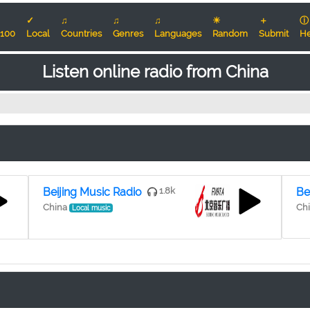
✓
♫
♫
♫
☀
＋
ⓘ
100
Local
Countries
Genres
Languages
Random
Submit
He
Listen online radio from China
Beijing Music Radio
1.8k
Be
China
Chi
Local music