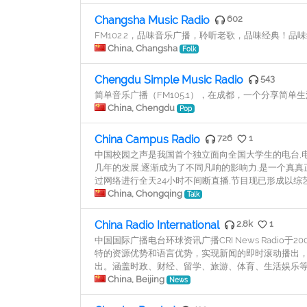
Changsha Music Radio
602
FM102.2，品味音乐广播，聆听老歌，品味经典！品味经
China, Changsha
Folk
Chengdu Simple Music Radio
543
简单音乐广播（FM105.1），在成都，一个分享简
China, Chengdu
Pop
China Campus Radio
726
1
中国校园之声是我国首个独立面向全国大学生的电台,电
几年的发展,逐渐成为了不同凡响的影响力,是一个真真
过网络进行全天24小时不间断直播,节目现已形成以
China, Chongqing
Talk
China Radio International
2.8k
1
中国国际广播电台环球资讯广播CRI News Radio
特的资源优势和语言优势，实现新闻的即时滚动播出，
出。涵盖时政、财经、留学、旅游、体育、生活娱乐等
China, Beijing
News