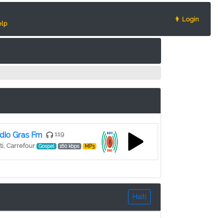
👨 Login
lp
dio Gras Fm
119
ti, Carrefour
Gospel
160 kbps
MP3
Haiti