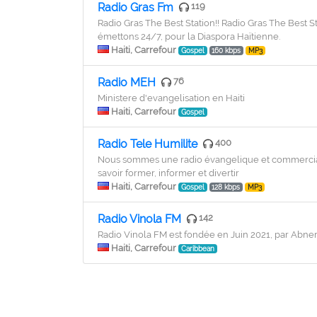
Radio Gras Fm
119
Radio Gras The Best Station!! Radio Gras The Best St
émettons 24/7, pour la Diaspora Haïtienne.
Haiti, Carrefour
Gospel
160 kbps
MP3
Radio MEH
76
Ministere d'evangelisation en Haiti
Haiti, Carrefour
Gospel
Radio Tele Humilite
400
Nous sommes une radio évangelique et commerciale é
savoir former, informer et divertir
Haiti, Carrefour
Gospel
128 kbps
MP3
Radio Vinola FM
142
Radio Vinola FM est fondée en Juin 2021, par Abner
Haiti, Carrefour
Caribbean