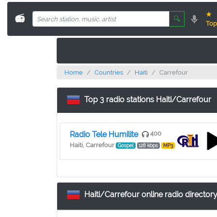
★
📻
🔍
Top
Home
Countries
Haiti
Carrefour
Top 3 radio stations Haiti/Carrefour
Radio Tele Humilite
400
Haiti, Carrefour
Gospel
128 kbps
MP3
Haiti/Carrefour online radio directory