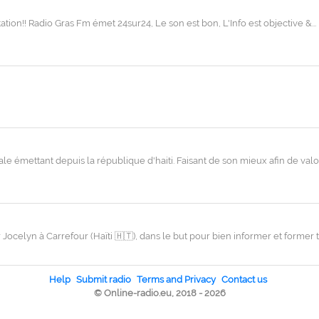
ation!! Radio Gras Fm émet 24sur24, Le son est bon, L'Info est objective &.
mettant depuis la république d'haiti. Faisant de son mieux afin de valori
 Jocelyn à Carrefour (Haïti 🇭🇹), dans le but pour bien informer et forme
Help
Submit radio
Terms and Privacy
Contact us
© Online-radio.eu, 2018 - 2026