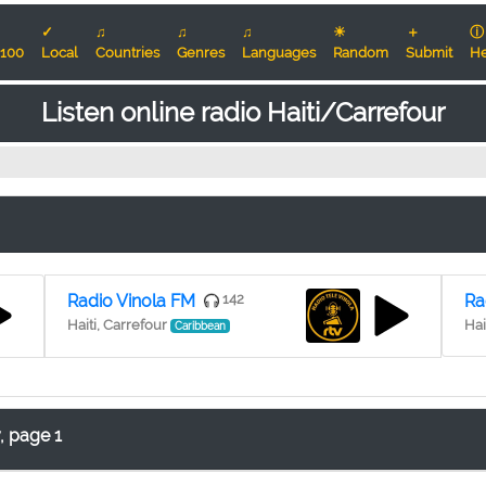
✓
♫
♫
♫
☀
＋
ⓘ
100
Local
Countries
Genres
Languages
Random
Submit
He
Listen online radio Haiti/Carrefour
Radio Vinola FM
142
Ra
Haiti, Carrefour
Hai
Caribbean
, page 1