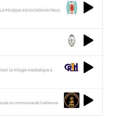
.. La Musique est excellente Nous
ser la trilogie mediatique à
r toute la communauté haïtienne